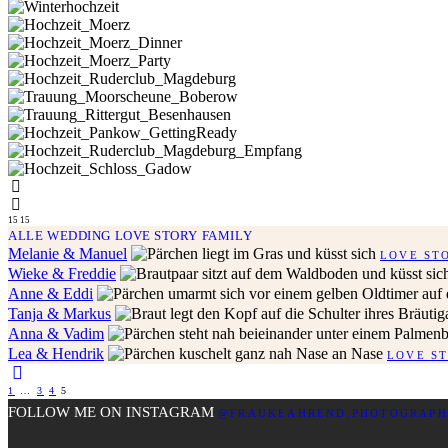
15
15
ALLE
WEDDING
LOVE STORY
FAMILY
Melanie & Manuel
LOVE ST
Wieke & Freddie
Anne & Eddi
Tanja & Markus
Anna & Vadim
Lea & Hendrik
LOVE S
1
…
3
4
5
FOLLOW ME ON INSTAGRAM
@FRAUKEAHREND.PHOTOGRAP